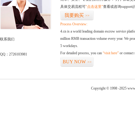
具体交易流程可
“点击这里”
查看或咨询support@
我要购买
>>
Process Overview:
4.cn is a world leading domain escrow service plat
million RMB transaction volume every year. We promi
联系我们
5 workdays.
For detailed process, you can
“visit here”
or contact
QQ：2726103981
BUY NOW
>>
Copyright © 1998 -2025 www.